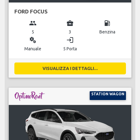
FORD FOCUS
group
business_center
local_gas_station
5
3
Benzina
miscellaneous_services
login
Manuale
5 Porta
VISUALIZZA I DETTAGLI...
STATION WAGON