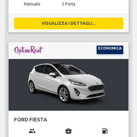
Manuale
5 Porta
VISUALIZZA I DETTAGLI...
ECONOMICA
FORD FIESTA
group
business_center
local_gas_station