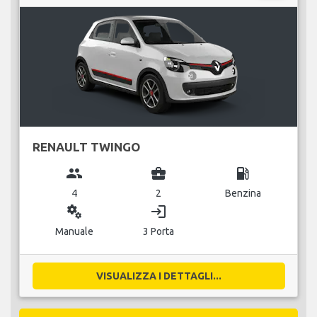
RENAULT TWINGO
group
business_center
local_gas_station
4
2
Benzina
miscellaneous_services
login
Manuale
3 Porta
VISUALIZZA I DETTAGLI...