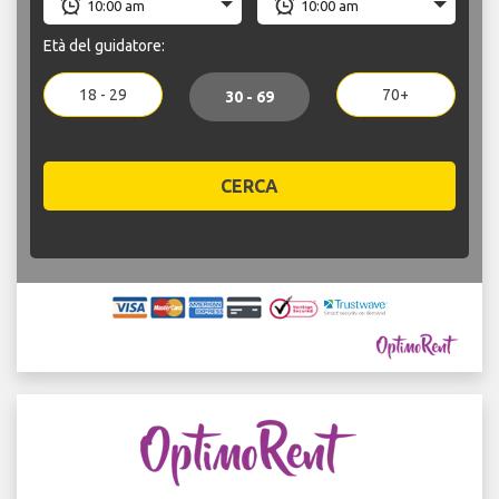
Età del guidatore:
18 - 29
70+
30 - 69
CERCA