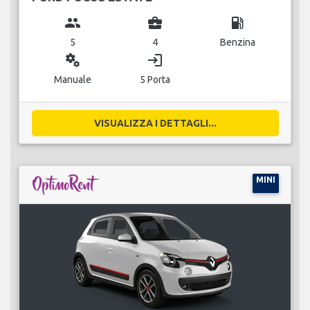
group
business_center
local_gas_station
5
4
Benzina
miscellaneous_services
login
Manuale
5 Porta
VISUALIZZA I DETTAGLI...
MINI