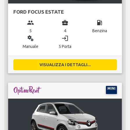
FORD FOCUS ESTATE
group
business_center
local_gas_station
5
4
Benzina
miscellaneous_services
login
Manuale
5 Porta
VISUALIZZA I DETTAGLI...
MINI