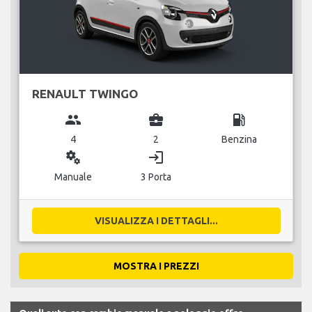
RENAULT TWINGO
group
business_center
local_gas_station
4
2
Benzina
miscellaneous_services
login
Manuale
3 Porta
VISUALIZZA I DETTAGLI...
MOSTRA I PREZZI