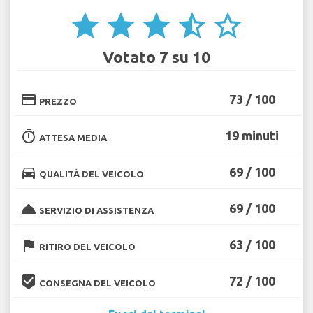
star
star
star
star_half
star_border
Votato 7 su 10
credit_card
73 / 100
PREZZO
timer
19 minuti
ATTESA MEDIA
directions_car
69 / 100
QUALITÀ DEL VEICOLO
room_service
69 / 100
SERVIZIO DI ASSISTENZA
flag
63 / 100
RITIRO DEL VEICOLO
beenhere
72 / 100
CONSEGNA DEL VEICOLO