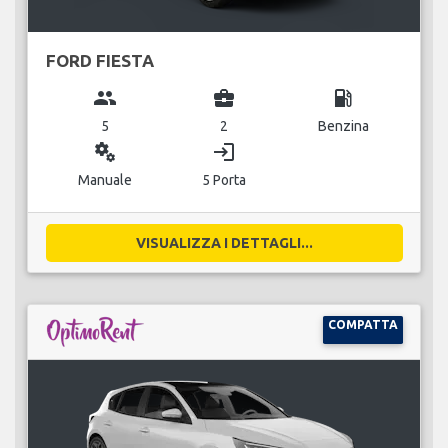
FORD FIESTA
group
business_center
local_gas_station
5
2
Benzina
miscellaneous_services
login
Manuale
5 Porta
VISUALIZZA I DETTAGLI...
COMPATTA