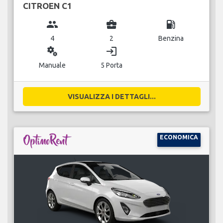
CITROEN C1
group
business_center
local_gas_station
4
2
Benzina
miscellaneous_services
login
Manuale
5 Porta
VISUALIZZA I DETTAGLI...
ECONOMICA