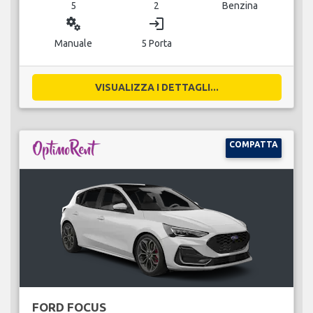
5
2
Benzina
miscellaneous_services
login
Manuale
5 Porta
VISUALIZZA I DETTAGLI...
COMPATTA
FORD FOCUS