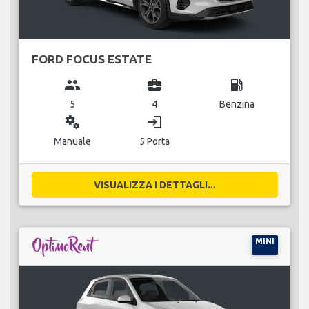
FORD FOCUS ESTATE
group
business_center
local_gas_station
5
4
Benzina
miscellaneous_services
login
Manuale
5 Porta
VISUALIZZA I DETTAGLI...
MINI