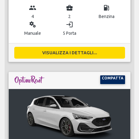
group
business_center
local_gas_station
4
2
Benzina
miscellaneous_services
login
Manuale
5 Porta
VISUALIZZA I DETTAGLI...
COMPATTA