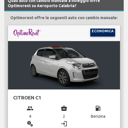
Quali auto con cambio manuale a noleggio offre
Optimorent su Aeroporto Calabria?
Optimorent offre le seguenti auto con cambio manuale:
ECONOMICA
CITROEN C1
group
business_center
local_gas_station
4
2
Benzina
miscellaneous_services
login