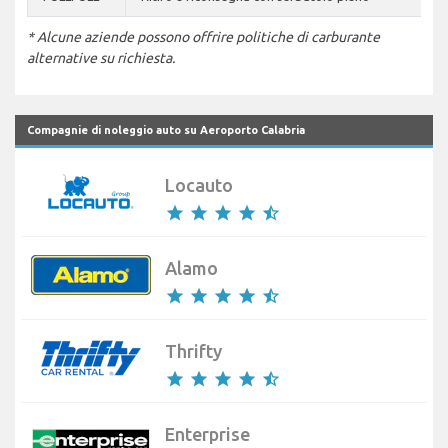
* Alcune aziende possono offrire politiche di carburante
alternative su richiesta.
Compagnie di noleggio auto su Aeroporto Calabria
Locauto
star
star
star
star
star_half
Alamo
star
star
star
star
star_half
Thrifty
star
star
star
star
star_half
Enterprise