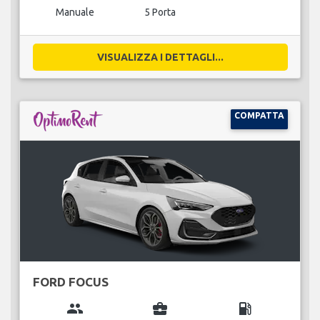
Manuale
5 Porta
VISUALIZZA I DETTAGLI...
COMPATTA
FORD FOCUS
group
business_center
local_gas_station