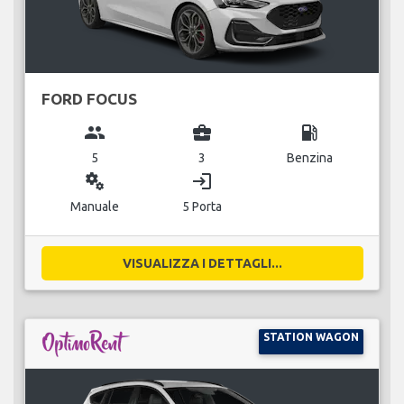
FORD FOCUS
group
business_center
local_gas_station
5
3
Benzina
miscellaneous_services
login
Manuale
5 Porta
VISUALIZZA I DETTAGLI...
STATION WAGON