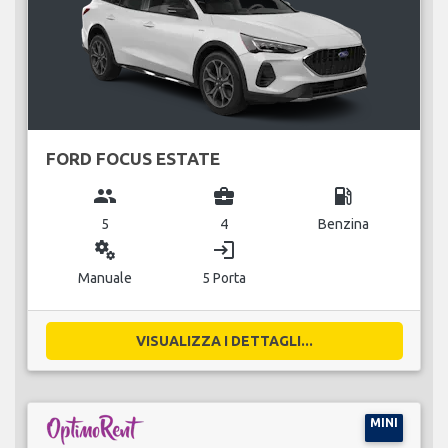
FORD FOCUS ESTATE
group
business_center
local_gas_station
5
4
Benzina
miscellaneous_services
login
Manuale
5 Porta
VISUALIZZA I DETTAGLI...
MINI