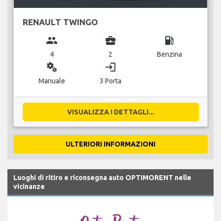
RENAULT TWINGO
group
business_center
local_gas_station
4
2
Benzina
miscellaneous_services
login
Manuale
3 Porta
VISUALIZZA I DETTAGLI...
ULTERIORI INFORMAZIONI
Luoghi di ritiro e riconsegna auto OPTIMORENT nelle
vicinanze