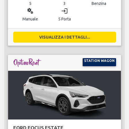
5
3
Benzina
miscellaneous_services
login
Manuale
5 Porta
VISUALIZZA I DETTAGLI...
STATION WAGON
FORD FOCUS ESTATE