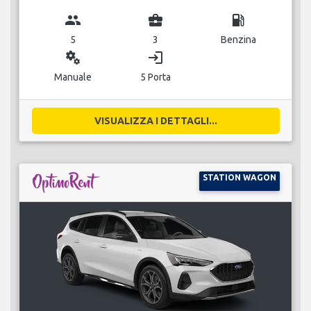
group
business_center
local_gas_station
5
3
Benzina
miscellaneous_services
login
Manuale
5 Porta
VISUALIZZA I DETTAGLI...
STATION WAGON