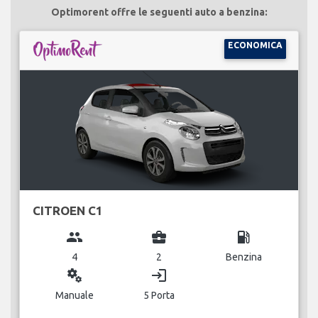
Optimorent offre le seguenti auto a benzina:
ECONOMICA
CITROEN C1
group
business_center
local_gas_station
4
2
Benzina
miscellaneous_services
login
Manuale
5 Porta