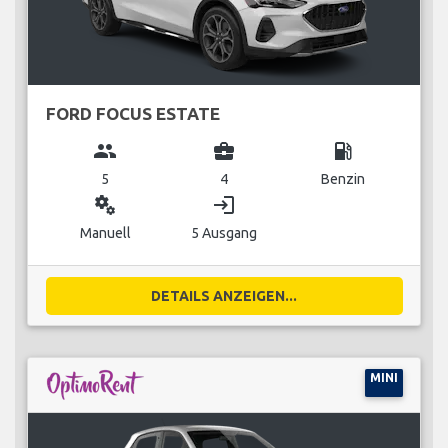
FORD FOCUS ESTATE
group
business_center
local_gas_station
5
4
Benzin
miscellaneous_services
login
Manuell
5 Ausgang
DETAILS ANZEIGEN...
MINI