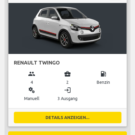
RENAULT TWINGO
group
business_center
local_gas_station
4
2
Benzin
miscellaneous_services
login
Manuell
3 Ausgang
DETAILS ANZEIGEN...