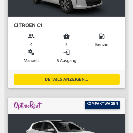
CITROEN C1
group
business_center
local_gas_station
4
2
Benzin
miscellaneous_services
login
Manuell
5 Ausgang
DETAILS ANZEIGEN...
KOMPAKTWAGEN