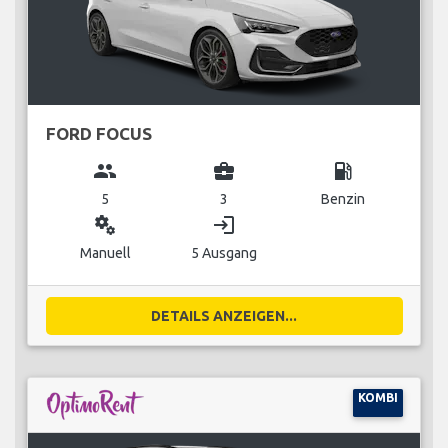
FORD FOCUS
group
business_center
local_gas_station
5
3
Benzin
miscellaneous_services
login
Manuell
5 Ausgang
DETAILS ANZEIGEN...
KOMBI