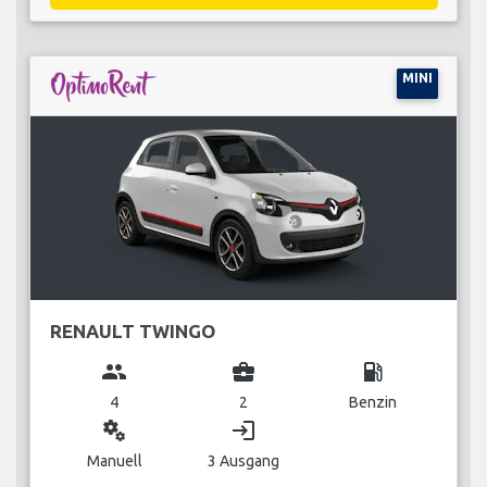
MINI
RENAULT TWINGO
group
business_center
local_gas_station
4
2
Benzin
miscellaneous_services
login
Manuell
3 Ausgang