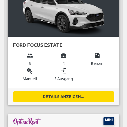
FORD FOCUS ESTATE
group
business_center
local_gas_station
5
4
Benzin
miscellaneous_services
login
Manuell
5 Ausgang
DETAILS ANZEIGEN...
MINI