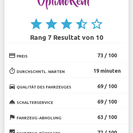
star
star
star
star_half
star_border
Rang 7 Resultat von 10
credit_card
73 / 100
PREIS
timer
19 minuten
DURCHSCHNTL. WARTEN
directions_car
69 / 100
QUALITÄT DES FAHRZEUGES
room_service
69 / 100
SCHALTERSERVICE
flag
63 / 100
FAHRZEUG-ABHOLUNG
beenhere
72 / 100