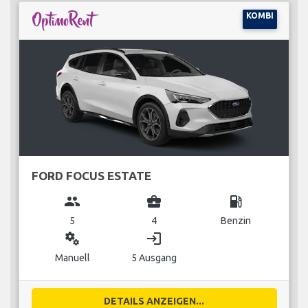
KOMBI
FORD FOCUS ESTATE
group
business_center
local_gas_station
5
4
Benzin
miscellaneous_services
login
Manuell
5 Ausgang
DETAILS ANZEIGEN...