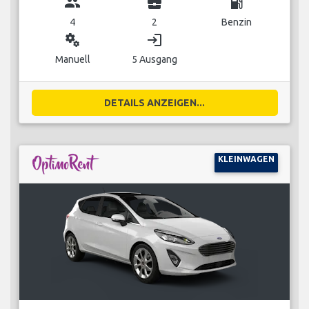
group
business_center
local_gas_station
4
2
Benzin
miscellaneous_services
login
Manuell
5 Ausgang
DETAILS ANZEIGEN...
KLEINWAGEN