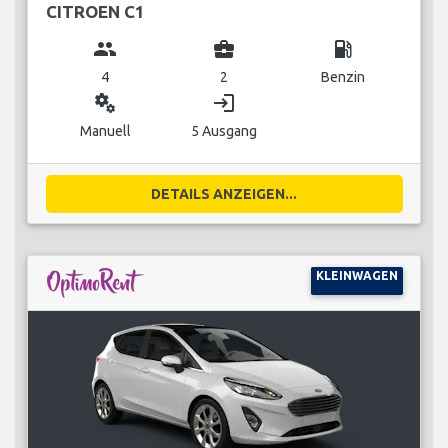
CITROEN C1
group
business_center
local_gas_station
4
2
Benzin
miscellaneous_services
login
Manuell
5 Ausgang
DETAILS ANZEIGEN...
KLEINWAGEN