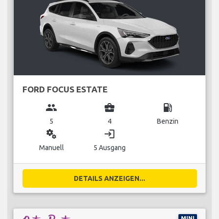
FORD FOCUS ESTATE
group
business_center
local_gas_station
5
4
Benzin
miscellaneous_services
login
Manuell
5 Ausgang
DETAILS ANZEIGEN...
MINI