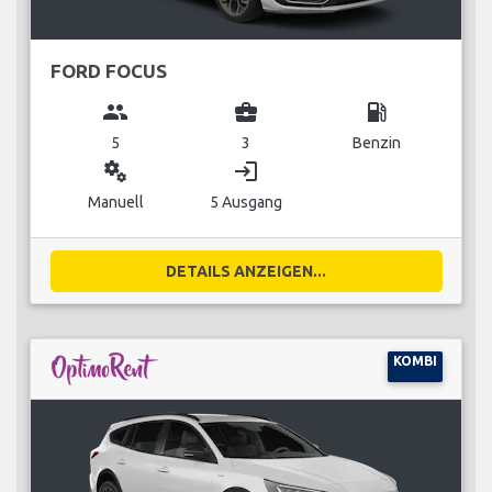
FORD FOCUS
group
business_center
local_gas_station
5
3
Benzin
miscellaneous_services
login
Manuell
5 Ausgang
DETAILS ANZEIGEN...
KOMBI