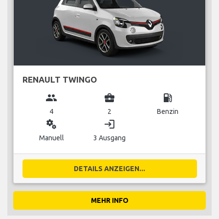
RENAULT TWINGO
group
business_center
local_gas_station
4
2
Benzin
miscellaneous_services
login
Manuell
3 Ausgang
DETAILS ANZEIGEN...
MEHR INFO