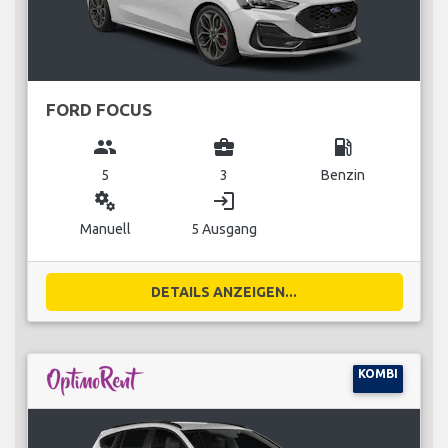
FORD FOCUS
group
business_center
local_gas_station
5
3
Benzin
miscellaneous_services
login
Manuell
5 Ausgang
DETAILS ANZEIGEN...
KOMBI