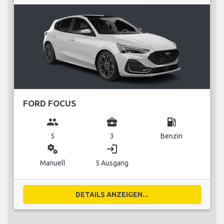
FORD FOCUS
group
business_center
local_gas_station
5
3
Benzin
miscellaneous_services
login
Manuell
5 Ausgang
DETAILS ANZEIGEN...