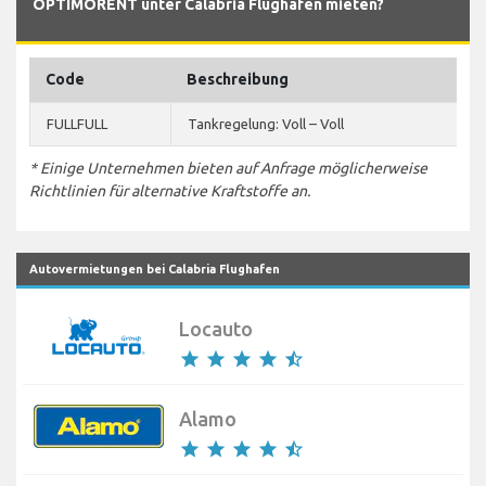
OPTIMORENT unter Calabria Flughafen mieten?
Code
Beschreibung
FULLFULL
Tankregelung: Voll – Voll
* Einige Unternehmen bieten auf Anfrage möglicherweise
Richtlinien für alternative Kraftstoffe an.
Autovermietungen bei Calabria Flughafen
Locauto
star
star
star
star
star_half
Alamo
star
star
star
star
star_half