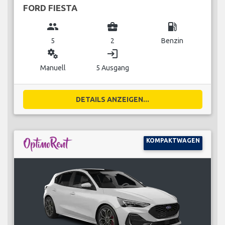
FORD FIESTA
group
business_center
local_gas_station
5
2
Benzin
miscellaneous_services
login
Manuell
5 Ausgang
DETAILS ANZEIGEN...
KOMPAKTWAGEN