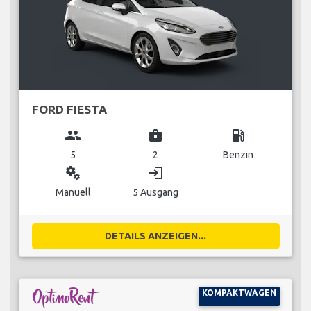
FORD FIESTA
group
business_center
local_gas_station
5
2
Benzin
miscellaneous_services
login
Manuell
5 Ausgang
DETAILS ANZEIGEN...
KOMPAKTWAGEN