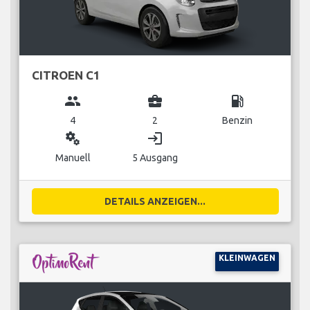
CITROEN C1
group
business_center
local_gas_station
4
2
Benzin
miscellaneous_services
login
Manuell
5 Ausgang
DETAILS ANZEIGEN...
KLEINWAGEN