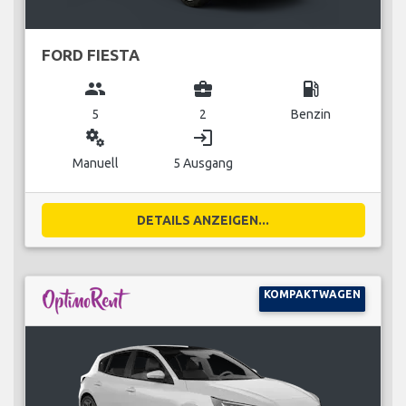
FORD FIESTA
group
business_center
local_gas_station
5
2
Benzin
miscellaneous_services
login
Manuell
5 Ausgang
DETAILS ANZEIGEN...
KOMPAKTWAGEN