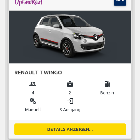
RENAULT TWINGO
group
business_center
local_gas_station
4
2
Benzin
miscellaneous_services
login
Manuell
3 Ausgang
DETAILS ANZEIGEN...